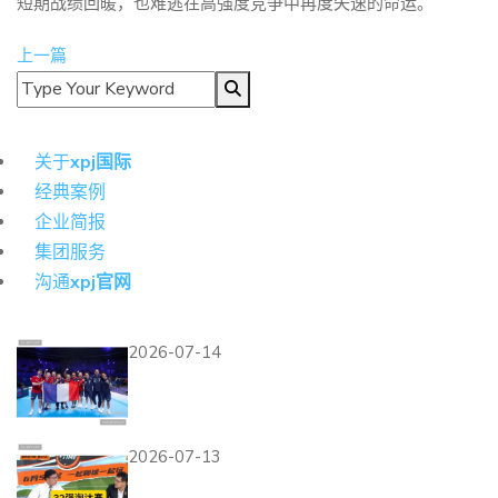
短期战绩回暖，也难逃在高强度竞争中再度失速的命运。
上一篇
导航
关于
xpj国际
经典案例
企业简报
集团服务
沟通
xpj官网
热门资讯
2026-07-14
法国队淘汰赛开门红：三球完
胜让对手承压
2026-07-13