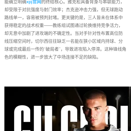
能确立明确
xpj官网
的终结核心。雅克松具备背身与串联能力，
却受限于对抗强度与射门效率；杰克逊冲击力强，但无球跑动
路线单一，容易被预判封堵。更关键的是，三人皆未在体系中
获得稳定的战术权重——教练组试图通过轮换维持竞争活力，
却无意中加剧了进攻端的不确定性。当对手针对性布置高位防
线压缩空间时，切尔西往往缺乏一名能在狭小区域内持球、分
球或完成最后一传的“破局者”，导致进攻陷入停滞。这种锋线角
色的模糊性，进一步放大了中场连接不足的缺陷。