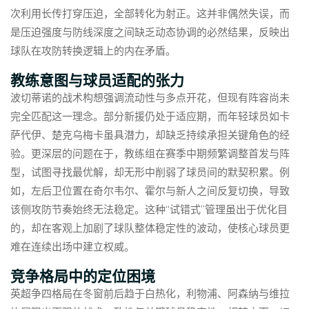
次利用长传打穿压迫，全部转化为射正。这并非偶然失误，而
是压迫强度与防线深度之间缺乏动态协调的必然结果，反映出
球队在攻防转换逻辑上的内在矛盾。
教练意图与球员适配的张力
波切蒂诺的战术构想强调流动性与多点开花，但现有阵容尚未
完全匹配这一理念。部分新援仍处于适应期，而年轻球员如卡
萨代伊、楚克乌梅卡虽具潜力，却缺乏持续承担关键角色的经
验。更深层的问题在于，教练组在赛季中期频繁调整首发与阵
型，试图寻找最优解，却无形中削弱了球员间的默契积累。例
如，左后卫位置在奇尔韦尔、霍尔与新人之间反复切换，导致
该侧攻防节奏始终无法稳定。这种“试错式”管理虽出于优化目
的，却在客观上加剧了球队整体稳定性的波动，使核心球员更
难在连续出场中建立权威。
竞争格局中的定位困境
英超争四格局在冬窗前后趋于白热化，利物浦、阿森纳与维拉