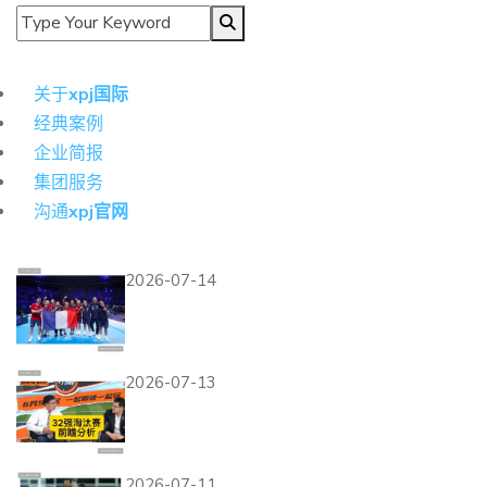
导航
关于
xpj国际
经典案例
企业简报
集团服务
沟通
xpj官网
热门资讯
2026-07-14
法国队淘汰赛开门红：三球完
胜让对手承压
2026-07-13
世界杯32强比赛看点回顾：传
统强队首场淘汰赛表现
2026-07-11