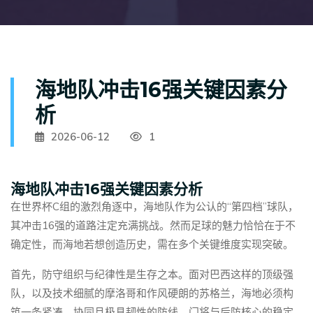
海地队冲击16强关键因素分
析
2026-06-12
1
海地队冲击16强关键因素分析
在世界杯C组的激烈角逐中，海地队作为公认的“第四档”球队，
其冲击16强的道路注定充满挑战。然而足球的魅力恰恰在于不
确定性，而海地若想创造历史，需在多个关键维度实现突破。
首先，防守组织与纪律性是生存之本。面对巴西这样的顶级强
队，以及技术细腻的摩洛哥和作风硬朗的苏格兰，海地必须构
筑一条紧凑、协同且极具韧性的防线。门将与后防核心的稳定