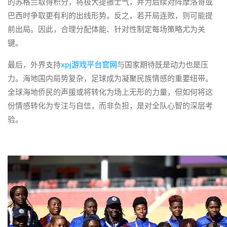
的苏格兰取得积分，将极大提振士气，并为后续对阵摩洛哥或
巴西时争取更有利的出线形势。反之，若开局连败，则可能提
前出局。因此，合理分配体能、针对性制定每场策略尤为关
键。
最后，外界支持
xpj游戏平台官网
与国家期待既是动力也是压
力。海地国内局势复杂，足球成为凝聚民族情感的重要纽带。
全球海地侨民的声援或将转化为场上无形的力量，但如何将这
份情感转化为专注与自信，而非负担，是对全队心智的深层考
验。