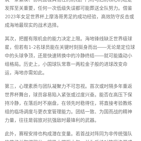
发挥至关重要，任何一次低级失误都可能葬送全队努力。借鉴
2023年女足世界杯上摩洛哥男足的成功经验，高效防守反击或
成海地最现实的战术选择。
其次，把握有限机会的能力决定上限。海地锋线缺乏世界级球
星，但若有1-2名球员能在关键时刻挺身而出——无论是定位球
中的头球争顶，还是快速转换中的冷静终结——就可能撬动小
组格局。历史上，小国球队常靠一两粒金子般的进球改变命
运，海地亦需如此。
第三，心理素质与团队凝聚力不可忽视。首次或时隔多年重返
世界杯舞台，球员容易陷入紧张或过度兴奋。能否在高压下保
持冷静，在落后时不崩盘，在领先时稳得住，将直接考验教练
组的临场调度与更衣室管理能力。团结一致、为国而战的精神
力量，往往是弱旅对抗强敌时最锋利的武器。
此外，赛程安排也构成潜在变量。若首战对阵同为非传统强队