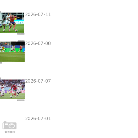
赛表现
2026-07-11
苏格兰小组赛回顾：击
败海地后连续输球
2026-07-08
海地队C组表现回顾：
重返世界杯后止步小组
赛
2026-07-07
2026世界杯法国对摩
洛哥前瞻成焦点，双方
均从16强赛晋级
2026-07-01
世界杯B组出线名单确