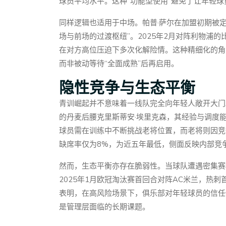
球员平均水平。这种“功能型使用”避免了让年轻
同样逻辑也适用于中场。帕普·萨尔在加盟初期被定
场与前场的过渡枢纽”。2025年2月对阵利物浦的
在对方高位压迫下多次化解险情。这种精细化的角
而非被动等待“全面成熟”后再启用。
隐性竞争与生态平衡
青训崛起并不意味着一线队完全向年轻人敞开大门。
的丹麦后腰克里斯蒂安·埃里克森，其经验与调度
球员需在训练中不断挑战老将位置，而老将则因竞争
缺席率仅为8%，为近五年最低，侧面反映内部竞
然而，生态平衡亦存在脆弱性。当球队遭遇密集赛
2025年1月欧冠淘汰赛首回合对阵AC米兰，热刺
表明，在高风险场景下，俱乐部对年轻球员的信任仍
是管理层面临的长期课题。