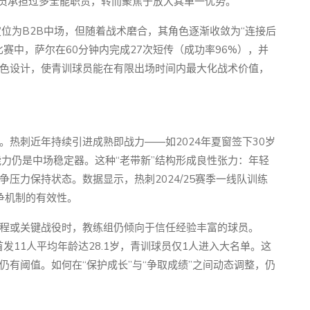
球员承担过多全能职责，转而聚焦于放大其单一优势。
位为B2B中场，但随着战术磨合，其角色逐渐收敛为“连接后
比赛中，萨尔在60分钟内完成27次短传（成功率96%），并
色设计，使青训球员能在有限出场时间内最大化战术价值，
热刺近年持续引进成熟即战力——如2024年夏窗签下30岁
能力仍是中场稳定器。这种“老带新”结构形成良性张力：年轻
压力保持状态。数据显示，热刺2024/25赛季一线队训练
争机制的有效性。
程或关键战役时，教练组仍倾向于信任经验丰富的球员。
首发11人平均年龄达28.1岁，青训球员仅1人进入大名单。这
有阈值。如何在“保护成长”与“争取成绩”之间动态调整，仍