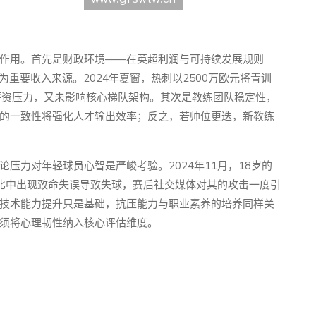
作用。首先是财政环境——在英超利润与可持续发展规则
重要收入来源。2024年夏窗，热刺以2500万欧元将青训
薪资压力，又未影响核心梯队架构。其次是教练团队稳定性，
的一致性将强化人才输出效率；反之，若帅位更迭，新教练
压力对年轻球员心智是严峻考验。2024年11月，18岁的
德比中出现致命失误导致失球，赛后社交媒体对其的攻击一度引
技术能力提升只是基础，抗压能力与职业素养的培养同样关
须将心理韧性纳入核心评估维度。