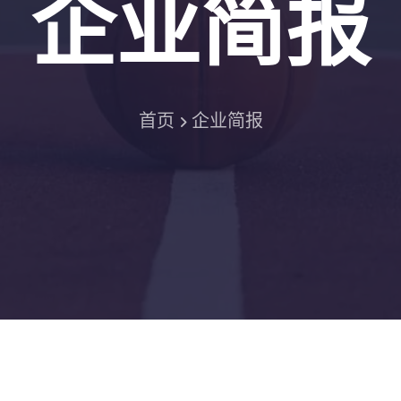
企业简报
首页
企业简报