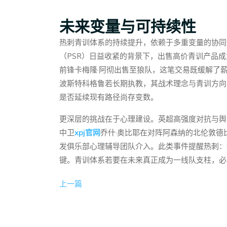
未来变量与可持续性
热刺青训体系的持续提升，依赖于多重变量的协同
（PSR）日益收紧的背景下，出售高价青训产品成为
前锋卡梅隆·阿彻出售至狼队，这笔交易既缓解了
波斯特科格鲁若长期执教，其战术理念与青训方向
是否延续现有路径尚存变数。
更深层的挑战在于心理建设。英超高强度对抗与舆论
中卫
xpj官网
乔什·奥比耶在对阵阿森纳的北伦敦
发俱乐部心理辅导团队介入。此类事件提醒热刺：
键。青训体系若要在未来真正成为一线队支柱，必
上一篇