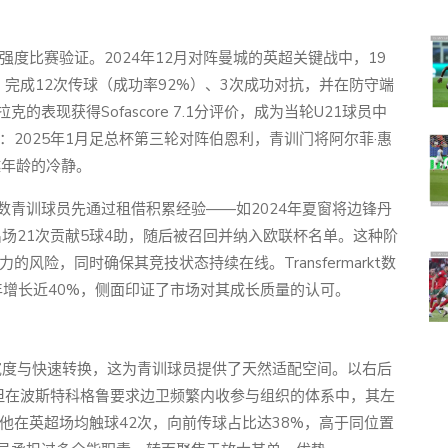
度比赛验证。2024年12月对阵曼城的英超关键战中，19
，完成12次传球（成功率92%）、3次成功对抗，并在防守端
表现获得Sofascore 7.1分评价，成为当轮U21球员中
2025年1月足总杯第三轮对阵伯恩利，青训门将阿尔菲·惠
越年龄的冷静。
数青训球员先通过租借积累经验——如2024年夏窗将边锋丹
场21次贡献5球4助，随后被召回并纳入欧联杯名单。这种阶
险，同时确保其竞技状态持续在线。Transfermarkt数
2年增长近40%，侧面印证了市场对其成长质量的认可。
宽度与快速转换，这为青训球员提供了天然适配空间。以右后
，但在波斯特科格鲁要求边卫频繁内收参与组织的体系中，其左
他在英超场均触球42次，向前传球占比达38%，高于同位置