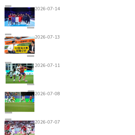
热门资讯
2026-07-14
法国队淘汰赛开门红：三球完
胜让对手承压
2026-07-13
世界杯32强比赛看点回顾：传
统强队首场淘汰赛表现
2026-07-11
苏格兰小组赛回顾：击败海地
后连续输球
2026-07-08
海地队C组表现回顾：重返世
界杯后止步小组赛
2026-07-07
2026世界杯法国对摩洛哥前