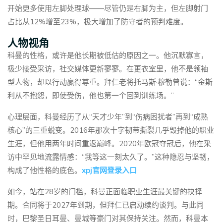
开始更多使用左脚处理球——尽管仍是右脚为主，但左脚射门
占比从12%增至23%，极大增加了防守者的预判难度。
人物视角
科曼的性格，或许是他长期被低估的原因之一。他沉默寡言，
极少接受采访，社交媒体更新寥寥。在更衣室里，他不是领袖
型人物，却以行动赢得尊重。拜仁老将托马斯·穆勒曾说：“金斯
利从不抱怨，即使受伤，他也第一个回到训练场。”
心理层面，科曼经历了从“天才少年”到“伤病困扰者”再到“成熟
核心”的三重蜕变。2016年那次十字韧带撕裂几乎毁掉他的职业
生涯，但他用两年时间重返巅峰。2020年欧冠夺冠后，他在采
访中罕见地流露情感：“我等这一刻太久了。”这种隐忍与坚韧，
构成了他性格的底色。
xpj官网登录入口
如今，站在28岁的门槛，科曼正面临职业生涯最关键的抉择
期。合同将于2027年到期，但拜仁已启动续约谈判。与此同
时，巴黎圣日耳曼、曼城等豪门对其保持关注。然而，科曼本