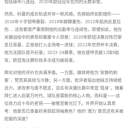
包括德甲八连冠、2020年欧冠冠军在内的无数荣誉。
然而，科曼的成长轨迹并非一帆风顺。伤病始终如影随形——
2016年十字韧带撕裂、2019年脚踝重伤、2022年肌肉反复拉
伤……这些都曾严重限制他的出勤率与连续性。即便如此，他在
关键战役中的表现却屡屡令人惊艳：2020年欧冠决赛对阵巴黎
圣日耳曼，正是他打入全场唯一进球；2022年世界杯半决赛，
他为法国队首开纪录；2023-24赛季，他在德甲贡献12球9助
攻，欧冠淘汰赛阶段多次成为破局者。
舆论对他的评价也充满矛盾。一方面，媒体称他为“安静的刺
客”，赞赏其高效与冷静；另一方面，批评者指出他缺乏持续统
治力，进攻参与度不稳定，且在非关键比赛中常显“隐身”。随着
拜仁进入后莱万时代，球队亟需新的核心人物，而科曼——这
位效力近十年的老将——被推至聚光灯下。外界开始认真思
考：他是否已准备好承担起领袖角色？他的“潜力”是否还有未被
挖掘的深度？