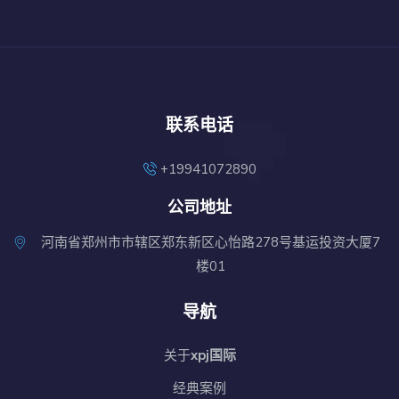
联系电话
+19941072890
公司地址
河南省郑州市市辖区郑东新区心怡路278号基运投资大厦7
楼01
导航
关于
xpj国际
经典案例