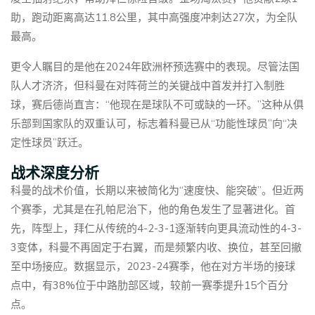
助，跑动距离高达11.8公里，其中高强度冲刺达27次，为全队
最高。
更令人瞩目的是他在2024年欧洲杯预选赛中的表现。尽管法国
队人才济济，但科曼在对阵荷兰的关键战中首发并打入制胜
球，赛后德尚直言：“他现在是球队不可或缺的一环。”这种从俱
乐部到国家队的双重认可，标志着科曼已从“功能性球员”向“决
定性球员”跃迁。
战术深度分析
科曼的战术价值，长期以来被简化为“速度快、能突破”。但近两
个赛季，尤其是在孔帕尼治下，他的角色发生了显著进化。首
先，阵型上，拜仁从传统的4-2-3-1逐渐转向更具流动性的4-3-
3变体，科曼不再固定于右翼，而是频繁内收、换位，甚至回撤
至中场接应。数据显示，2023-24赛季，他在对方半场的接球
点中，有38%位于中路肋部区域，较前一赛季提升15个百分
点。