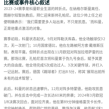
比赛或事件核心叙述
2023-24赛季是科曼职业生涯的转折点。在纳格尔斯曼离任、
图赫尔短暂执教后，拜仁迎来新帅孔帕尼。这位少帅上任之初
便明确表示：“我们需要更多人站出来，不只是凯恩。”而科曼，
正是他重点激活的对象。
赛季初段，科曼状态起伏。9月对阵勒沃库森，他全场触球仅32
次，无一次射门；10月国家德比，他在左路被阿方索·戴维斯压
制，表现平庸。但转折点出现在11月欧冠对阵加拉塔萨雷的比
赛。那场比赛，孔帕尼首次将科曼置于伪九号身后，赋予其更
大的自由度。他全场完成5次成功过人、3次关键传球，并打入
一记远射。赛后，德国《踢球者》打出8.5分，称其“展现出前所
未有的战术智慧”。
此后，科曼的状态迅速攀升。12月对阵多特蒙德，他助攻凯恩
破门，并在反击中完成一次长达60米的奔袭；2024年3月欧冠
1/8决赛次回合，面对拉齐奥，他在第89分钟接格雷茨卡长传，
凌空抽射绝杀，帮助拜仁惊险晋级。整场淘汰赛，他贡献2球1